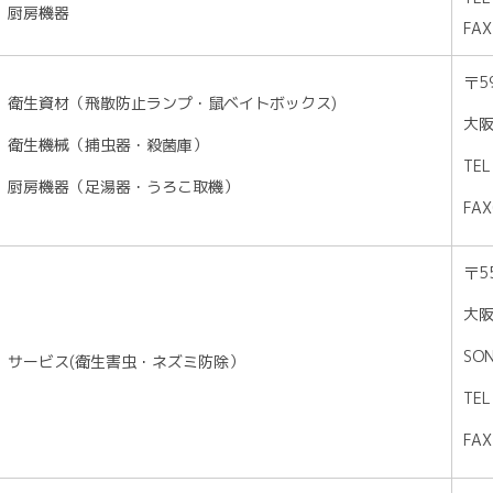
厨房機器
FAX
〒5
衛生資材（飛散防止ランプ・鼠ベイトボックス)
大阪
衛生機械（捕虫器・殺菌庫）
TEL
厨房機器（足湯器・うろこ取機）
FAX
〒5
大阪
SO
サービス(衛生害虫・ネズミ防除）
TEL
FAX