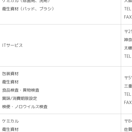
ケミカル（除菌剤、洗剤）
大阪
衛生資材（パッド、ブラシ）
TEL
FAX
〒2
神奈
ITサービス
太楼
TEL
包装資材
〒5
衛生資材
三重
食品検査・異物検査
TEL
賞味/消費期限設定
FAX
検便・ノロウイルス検査
ケミカル
〒8
衛生資材
佐賀