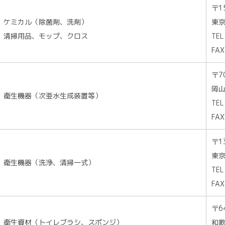
〒1
ケミカル（除菌剤、洗剤）
東京
清掃用品、モップ、クロス
TEL
FAX
〒7
岡山
衛生機器（次亜水生成装置等）
TEL
FAX
〒1
東京
衛生機器（洗浄、清掃一式）
TEL
FAX
〒6
衛生資材（トイレブラシ、スポンジ）
和歌