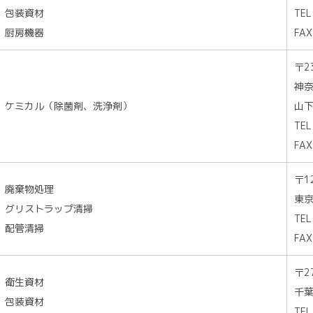
包装資材
TEL
厨房機器
FAX
〒2
神奈
ケミカル（除菌剤、洗浄剤）
山下
TEL
FAX
〒1
廃棄物処理
東京
グリストラップ清掃
TEL
配管清掃
FAX
〒2
衛生資材
千葉
包装資材
TEL