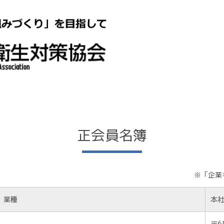
正会員名簿
※「企業
業種
本
〒6