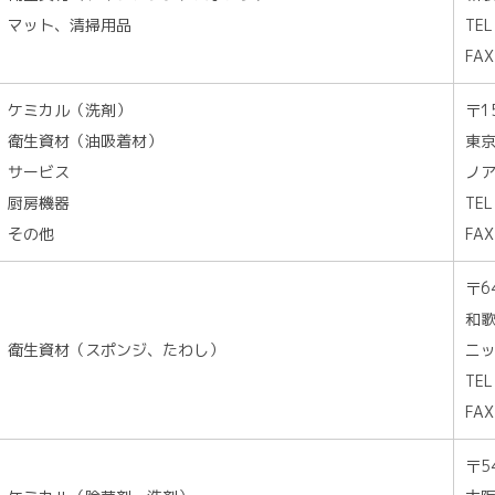
マット、清掃用品
TEL
FAX
ケミカル（洗剤）
〒1
衛生資材（油吸着材）
東京
サービス
ノア
厨房機器
TEL
その他
FAX
〒6
和歌
衛生資材（スポンジ、たわし）
ニッ
TEL
FAX
〒5